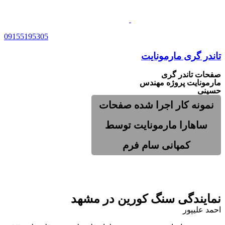
09155195305
تاندر گری مارمونایت
صفحات تاندر گری
مارمونایت پروژه مهندس
حسینی
نمونه کار اجرا شده صفحات
ساهارا مارمونایت توسط
کمپانی سام فرم
نمایندگی سنگ کورین در مشهد
احمد علیپور