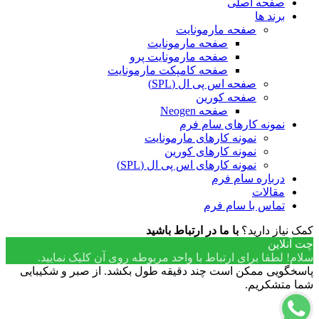
صفحه اصلی
برند ها
صفحه مارمونایت
صفحه مارمونایت
صفحه مارمونایت پرو
صفحه کامپکت مارمونایت
صفحه اس پی ال (SPL)
صفحه کورین
صفحه Neogen
نمونه کارهای سام فرم
نمونه کارهای مارمونایت
نمونه کارهای کورین
نمونه کارهای اس پی ال (SPL)
درباره سام فرم
مقالات
تماس با سام فرم
کمک نیاز دارید؟
با ما در ارتباط باشید
چت آنلاین
سلام! لطفا برای ارتباط با واحد مربوطه روی آن کلیک نمایید.
پاسخگویی ممکن است چند دقیقه طول بکشد. از صبر و شکیبایی
شما متشکریم.